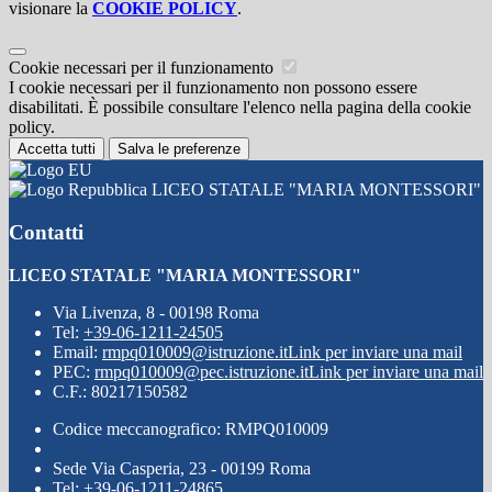
visionare la
COOKIE POLICY
.
Cookie necessari per il funzionamento
I cookie necessari per il funzionamento non possono essere
disabilitati. È possibile consultare l'elenco nella pagina della cookie
policy.
Accetta tutti
Salva le preferenze
LICEO STATALE "MARIA MONTESSORI"
Contatti
LICEO STATALE "MARIA MONTESSORI"
Via Livenza, 8 - 00198 Roma
Tel:
+39-06-1211-24505
Email:
rmpq010009@istruzione.it
Link per inviare una mail
PEC:
rmpq010009@pec.istruzione.it
Link per inviare una mail
C.F.: 80217150582
Codice meccanografico: RMPQ010009
Sede Via Casperia, 23 - 00199 Roma
Tel: +39-06-1211-24865