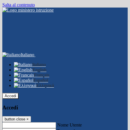
Salta al contenuto
Italiano
Italiano
English
Français
Español
Ελληνικά
Accedi
Accedi
button close
×
Nome Utente