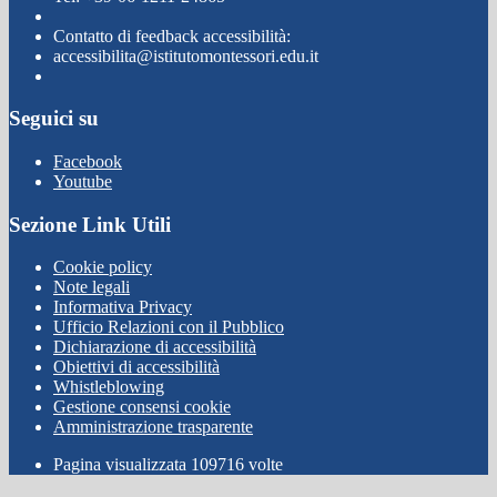
Contatto di feedback accessibilità:
accessibilita@istitutomontessori.edu.it
Seguici su
Facebook
Youtube
Sezione Link Utili
Cookie policy
Note legali
Informativa Privacy
Ufficio Relazioni con il Pubblico
Dichiarazione di accessibilità
Obiettivi di accessibilità
Whistleblowing
Gestione consensi cookie
Amministrazione trasparente
Pagina visualizzata
109716
volte