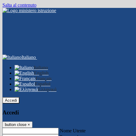
Salta al contenuto
Italiano
Italiano
English
Français
Español
Ελληνικά
Accedi
Accedi
button close
×
Nome Utente