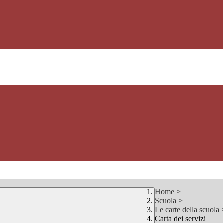
Home
>
Scuola
>
Le carte della scuola
Carta dei servizi