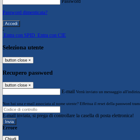
Password
Password dimenticata?
-
Entra con SPID
Entra con CIE
Seleziona utente
button close
×
Recupero password
button close
×
E-mail
Verrà inviato un messaggio all'indirizz
Non hai una e-mail associata al nome utente? Effettua il reset della password tram
E-mail inviata, si prega di controllare la casella di posta elettronica!
Errore
Chiudi