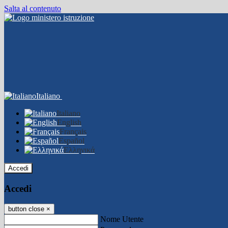
Salta al contenuto
Italiano
Italiano
English
Français
Español
Ελληνικά
Accedi
Accedi
button close
×
Nome Utente