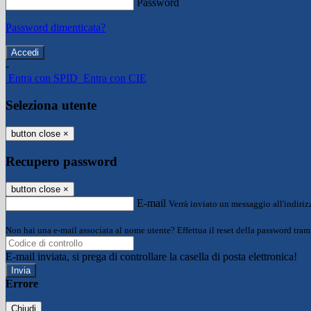
Password
Password dimenticata?
-
Entra con SPID
Entra con CIE
Seleziona utente
button close
×
Recupero password
button close
×
E-mail
Verrà inviato un messaggio all'indirizz
Non hai una e-mail associata al nome utente? Effettua il reset della password tram
E-mail inviata, si prega di controllare la casella di posta elettronica!
Errore
Chiudi