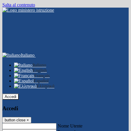
Salta al contenuto
Italiano
Italiano
English
Français
Español
Ελληνικά
Accedi
Accedi
button close
×
Nome Utente