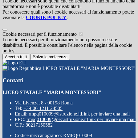
I cookie necessari sono quelli che consentono il funzionamento della
piattaforma e non è possibile disabilitarli.
Per conoscere quali sono i cookie necessari al funzionamento potete
visionare la
COOKIE POLICY
.
Cookie necessari per il funzionamento
I cookie necessari per il funzionamento non possono essere
disabilitati. È possibile consultare l'elenco nella pagina della cookie
policy.
Accetta tutti
Salva le preferenze
LICEO STATALE "MARIA MONTESSORI"
Contatti
LICEO STATALE "MARIA MONTESSORI"
Via Livenza, 8 - 00198 Roma
Tel:
+39-06-1211-24505
Email:
rmpq010009@istruzione.it
Link per inviare una mail
PEC:
rmpq010009@pec.istruzione.it
Link per inviare una mail
C.F.: 80217150582
Codice meccanografico: RMPQ010009