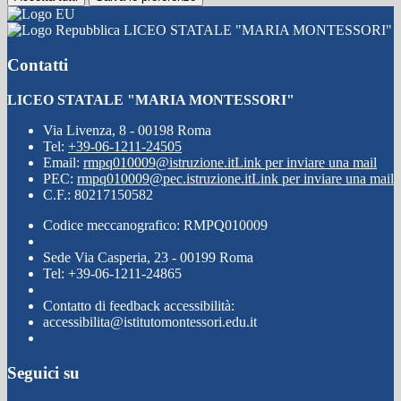
LICEO STATALE "MARIA MONTESSORI"
Contatti
LICEO STATALE "MARIA MONTESSORI"
Via Livenza, 8 - 00198 Roma
Tel:
+39-06-1211-24505
Email:
rmpq010009@istruzione.it
Link per inviare una mail
PEC:
rmpq010009@pec.istruzione.it
Link per inviare una mail
C.F.: 80217150582
Codice meccanografico: RMPQ010009
Sede Via Casperia, 23 - 00199 Roma
Tel: +39-06-1211-24865
Contatto di feedback accessibilità:
accessibilita@istitutomontessori.edu.it
Seguici su