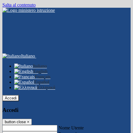
Salta al contenuto
Italiano
Italiano
English
Français
Español
Ελληνικά
Accedi
Accedi
button close
×
Nome Utente