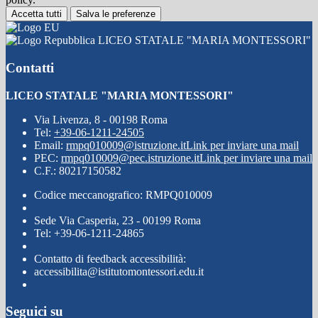
Accetta tutti
Salva le preferenze
LICEO STATALE "MARIA MONTESSORI"
Contatti
LICEO STATALE "MARIA MONTESSORI"
Via Livenza, 8 - 00198 Roma
Tel:
+39-06-1211-24505
Email:
rmpq010009@istruzione.it
Link per inviare una mail
PEC:
rmpq010009@pec.istruzione.it
Link per inviare una mail
C.F.: 80217150582
Codice meccanografico: RMPQ010009
Sede Via Casperia, 23 - 00199 Roma
Tel: +39-06-1211-24865
Contatto di feedback accessibilità:
accessibilita@istitutomontessori.edu.it
Seguici su