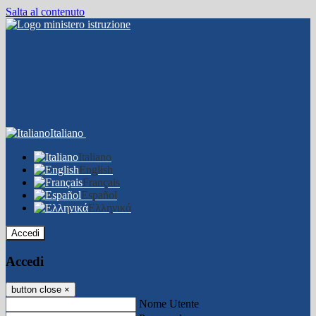
Salta al contenuto
Italiano
Italiano
English
Français
Español
Ελληνικά
Accedi
Accedi
button close
×
Nome Utente