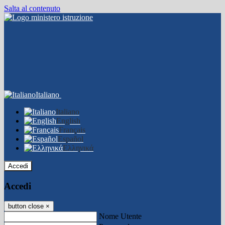
Salta al contenuto
Italiano
Italiano
English
Français
Español
Ελληνικά
Accedi
Accedi
button close
×
Nome Utente