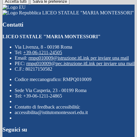
Accetta tutti
Salva le preferenze
LICEO STATALE "MARIA MONTESSORI"
Contatti
LICEO STATALE "MARIA MONTESSORI"
Via Livenza, 8 - 00198 Roma
Tel:
+39-06-1211-24505
Email:
rmpq010009@istruzione.it
Link per inviare una mail
PEC:
rmpq010009@pec.istruzione.it
Link per inviare una mail
C.F.: 80217150582
Codice meccanografico: RMPQ010009
Sede Via Casperia, 23 - 00199 Roma
Tel: +39-06-1211-24865
Contatto di feedback accessibilità:
accessibilita@istitutomontessori.edu.it
Seguici su