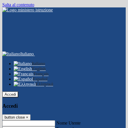
Salta al contenuto
Italiano
Italiano
English
Français
Español
Ελληνικά
Accedi
Accedi
button close
×
Nome Utente