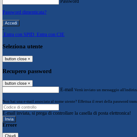
Password
Password dimenticata?
-
Entra con SPID
Entra con CIE
Seleziona utente
button close
×
Recupero password
button close
×
E-mail
Verrà inviato un messaggio all'indirizz
Non hai una e-mail associata al nome utente? Effettua il reset della password tram
E-mail inviata, si prega di controllare la casella di posta elettronica!
Errore
Chiudi