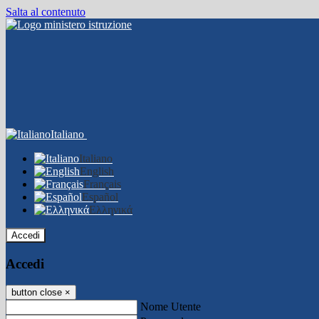
Salta al contenuto
Italiano
Italiano
English
Français
Español
Ελληνικά
Accedi
Accedi
button close
×
Nome Utente