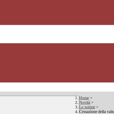
Home
>
Novità
>
Le notizie
>
Cessazione della valid