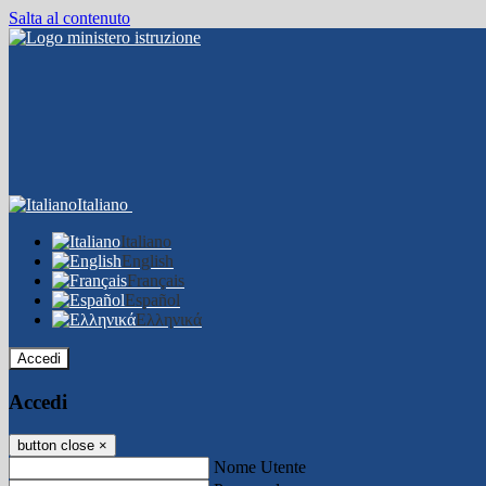
Salta al contenuto
Italiano
Italiano
English
Français
Español
Ελληνικά
Accedi
Accedi
button close
×
Nome Utente