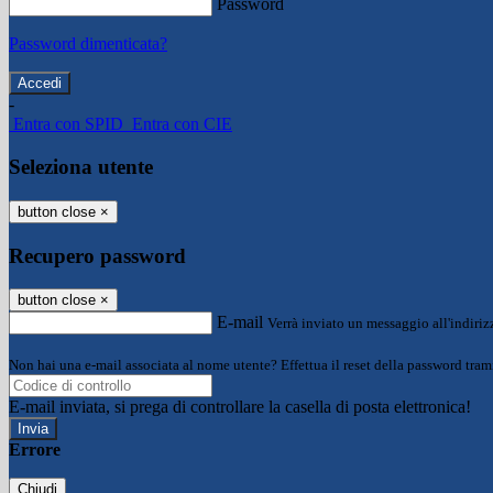
Password
Password dimenticata?
-
Entra con SPID
Entra con CIE
Seleziona utente
button close
×
Recupero password
button close
×
E-mail
Verrà inviato un messaggio all'indirizz
Non hai una e-mail associata al nome utente? Effettua il reset della password tram
E-mail inviata, si prega di controllare la casella di posta elettronica!
Errore
Chiudi