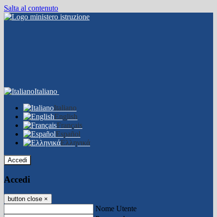
Salta al contenuto
Italiano
Italiano
English
Français
Español
Ελληνικά
Accedi
Accedi
button close
×
Nome Utente