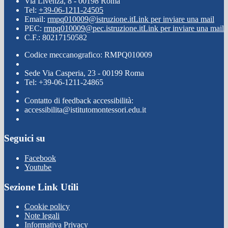
Via Livenza, 8 - 00198 Roma
Tel:
+39-06-1211-24505
Email:
rmpq010009@istruzione.it
Link per inviare una mail
PEC:
rmpq010009@pec.istruzione.it
Link per inviare una mail
C.F.: 80217150582
Codice meccanografico: RMPQ010009
Sede Via Casperia, 23 - 00199 Roma
Tel: +39-06-1211-24865
Contatto di feedback accessibilità:
accessibilita@istitutomontessori.edu.it
Seguici su
Facebook
Youtube
Sezione Link Utili
Cookie policy
Note legali
Informativa Privacy