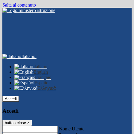
Salta al contenuto
Italiano
Italiano
English
Français
Español
Ελληνικά
Accedi
Accedi
button close
×
Nome Utente