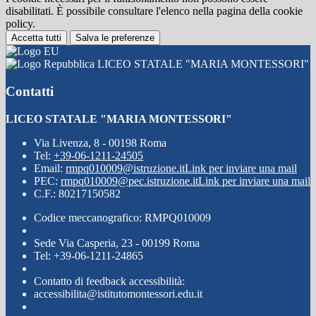
disabilitati. È possibile consultare l'elenco nella pagina della cookie
policy.
Accetta tutti
Salva le preferenze
LICEO STATALE "MARIA MONTESSORI"
Contatti
LICEO STATALE "MARIA MONTESSORI"
Via Livenza, 8 - 00198 Roma
Tel:
+39-06-1211-24505
Email:
rmpq010009@istruzione.it
Link per inviare una mail
PEC:
rmpq010009@pec.istruzione.it
Link per inviare una mail
C.F.: 80217150582
Codice meccanografico: RMPQ010009
Sede Via Casperia, 23 - 00199 Roma
Tel: +39-06-1211-24865
Contatto di feedback accessibilità:
accessibilita@istitutomontessori.edu.it