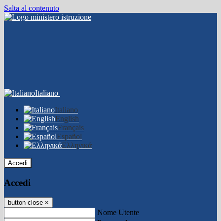
Salta al contenuto
Italiano
Italiano
English
Français
Español
Ελληνικά
Accedi
Accedi
button close
×
Nome Utente