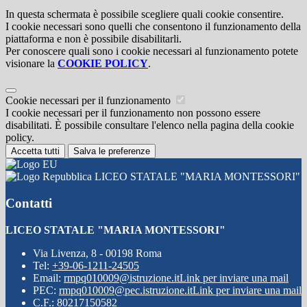
In questa schermata è possibile scegliere quali cookie consentire.
I cookie necessari sono quelli che consentono il funzionamento della
piattaforma e non è possibile disabilitarli.
Per conoscere quali sono i cookie necessari al funzionamento potete
visionare la
COOKIE POLICY
.
Cookie necessari per il funzionamento
I cookie necessari per il funzionamento non possono essere
disabilitati. È possibile consultare l'elenco nella pagina della cookie
policy.
Accetta tutti
Salva le preferenze
LICEO STATALE "MARIA MONTESSORI"
Contatti
LICEO STATALE "MARIA MONTESSORI"
Via Livenza, 8 - 00198 Roma
Tel:
+39-06-1211-24505
Email:
rmpq010009@istruzione.it
Link per inviare una mail
PEC:
rmpq010009@pec.istruzione.it
Link per inviare una mail
C.F.: 80217150582