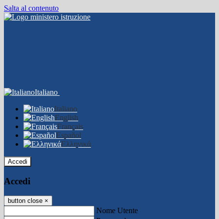
Salta al contenuto
Italiano
Italiano
English
Français
Español
Ελληνικά
Accedi
Accedi
button close
×
Nome Utente