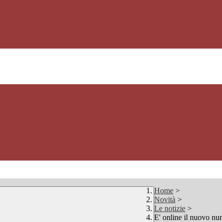
Home
>
Novità
>
Le notizie
>
E' online il nuovo nu