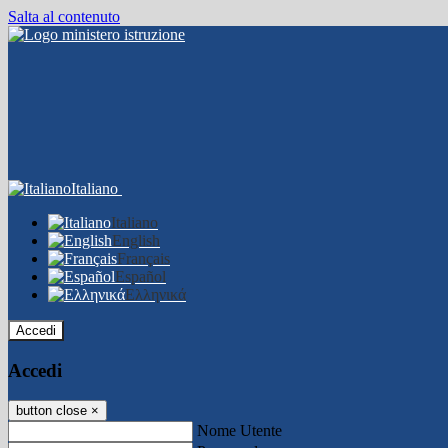
Salta al contenuto
Italiano
Italiano
English
Français
Español
Ελληνικά
Accedi
Accedi
button close
×
Nome Utente