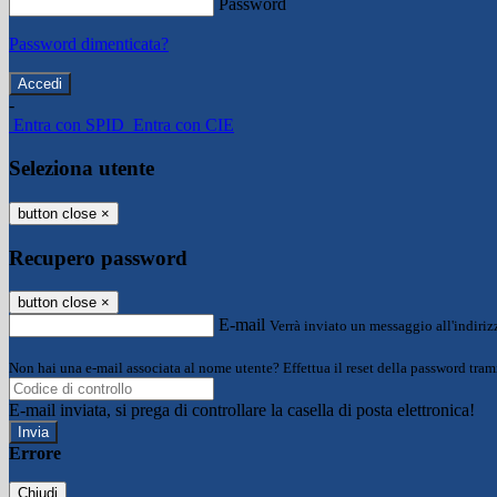
Password
Password dimenticata?
-
Entra con SPID
Entra con CIE
Seleziona utente
button close
×
Recupero password
button close
×
E-mail
Verrà inviato un messaggio all'indirizz
Non hai una e-mail associata al nome utente? Effettua il reset della password tram
E-mail inviata, si prega di controllare la casella di posta elettronica!
Errore
Chiudi