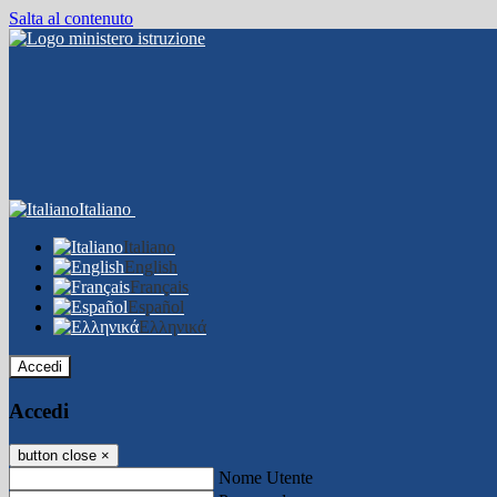
Salta al contenuto
Italiano
Italiano
English
Français
Español
Ελληνικά
Accedi
Accedi
button close
×
Nome Utente