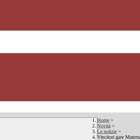
Home
>
Novità
>
Le notizie
>
Vincitori gare Matem