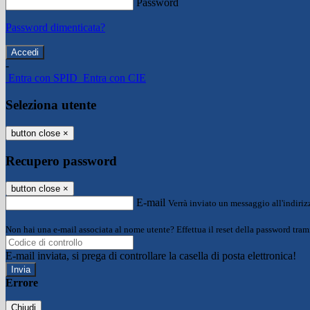
Password
Password dimenticata?
-
Entra con SPID
Entra con CIE
Seleziona utente
button close
×
Recupero password
button close
×
E-mail
Verrà inviato un messaggio all'indirizz
Non hai una e-mail associata al nome utente? Effettua il reset della password tram
E-mail inviata, si prega di controllare la casella di posta elettronica!
Errore
Chiudi