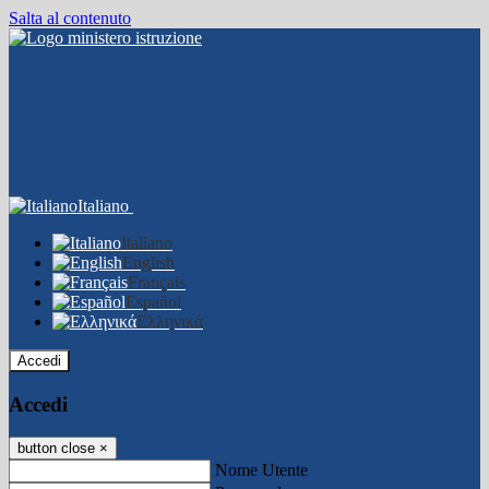
Salta al contenuto
Italiano
Italiano
English
Français
Español
Ελληνικά
Accedi
Accedi
button close
×
Nome Utente