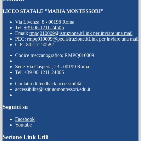
LICEO STATALE "MARIA MONTESSORI"
Via Livenza, 8 - 00198 Roma
Tel:
+39-06-1211-24505
Email:
rmpq010009@istruzione.it
Link per inviare una mail
PEC:
rmpq010009@pec.istruzione.it
Link per inviare una mail
C.F.: 80217150582
Codice meccanografico: RMPQ010009
Sede Via Casperia, 23 - 00199 Roma
Tel: +39-06-1211-24865
Contatto di feedback accessibilità:
accessibilita@istitutomontessori.edu.it
Seguici su
Facebook
Youtube
Sezione Link Utili