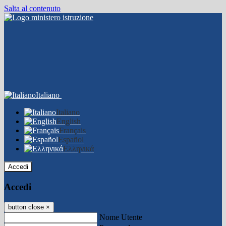
Salta al contenuto
Italiano
Italiano
English
Français
Español
Ελληνικά
Accedi
Accedi
button close
×
Nome Utente