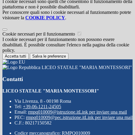
I cookie necessari sono quelli che consentono il funzionamento della
piattaforma e non è possibile disabilitarli.
Per conoscere quali sono i cookie necessari al funzionamento potete
visionare la
COOKIE POLICY
.
Cookie necessari per il funzionamento
I cookie necessari per il funzionamento non possono essere
disabilitati. È possibile consultare l'elenco nella pagina della cookie
policy.
Accetta tutti
Salva le preferenze
LICEO STATALE "MARIA MONTESSORI"
Contatti
LICEO STATALE "MARIA MONTESSORI"
Via Livenza, 8 - 00198 Roma
Tel:
+39-06-1211-24505
Email:
rmpq010009@istruzione.it
Link per inviare una mail
PEC:
rmpq010009@pec.istruzione.it
Link per inviare una mail
C.F.: 80217150582
Codice meccanografico: RMPQ010009