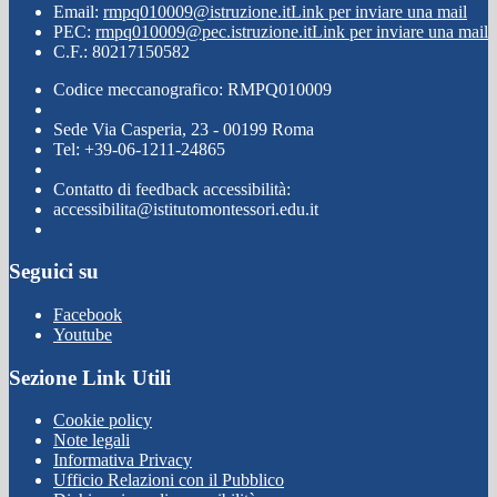
Email:
rmpq010009@istruzione.it
Link per inviare una mail
PEC:
rmpq010009@pec.istruzione.it
Link per inviare una mail
C.F.: 80217150582
Codice meccanografico: RMPQ010009
Sede Via Casperia, 23 - 00199 Roma
Tel: +39-06-1211-24865
Contatto di feedback accessibilità:
accessibilita@istitutomontessori.edu.it
Seguici su
Facebook
Youtube
Sezione Link Utili
Cookie policy
Note legali
Informativa Privacy
Ufficio Relazioni con il Pubblico