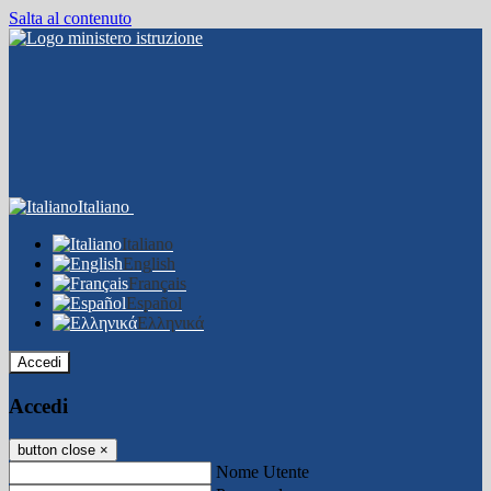
Salta al contenuto
Italiano
Italiano
English
Français
Español
Ελληνικά
Accedi
Accedi
button close
×
Nome Utente