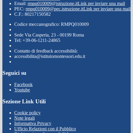
Email:
rmpq010009@istruzione.it
Link per inviare una mail
PEC:
rmpq010009@pec.istruzione.it
Link per inviare una mail
C.F.: 80217150582
Codice meccanografico: RMPQ010009
Sede Via Casperia, 23 - 00199 Roma
Tel: +39-06-1211-24865
Contatto di feedback accessibilità:
accessibilita@istitutomontessori.edu.it
Seguici su
Facebook
Youtube
Sezione Link Utili
Cookie policy
Note legali
Informativa Privacy
Ufficio Relazioni con il Pubblico