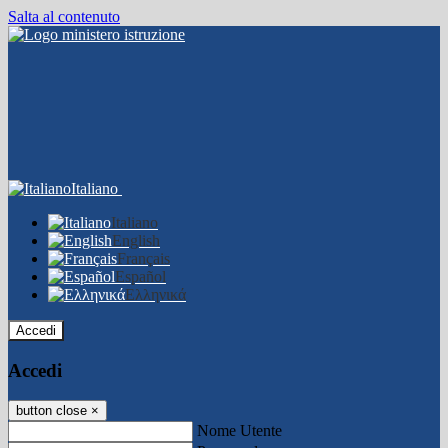
Salta al contenuto
Italiano
Italiano
English
Français
Español
Ελληνικά
Accedi
Accedi
button close
×
Nome Utente