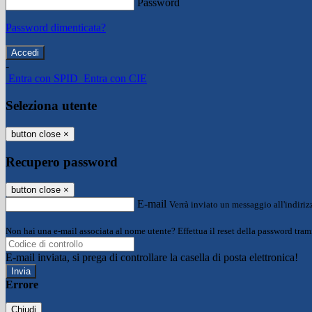
Password
Password dimenticata?
-
Entra con SPID
Entra con CIE
Seleziona utente
button close
×
Recupero password
button close
×
E-mail
Verrà inviato un messaggio all'indirizz
Non hai una e-mail associata al nome utente? Effettua il reset della password tram
E-mail inviata, si prega di controllare la casella di posta elettronica!
Errore
Chiudi