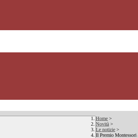
Home
>
Novità
>
Le notizie
>
Il Premio Montessori