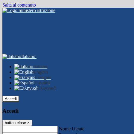
Salta al contenuto
Italiano
Italiano
English
Français
Español
Ελληνικά
Accedi
Accedi
button close
×
Nome Utente