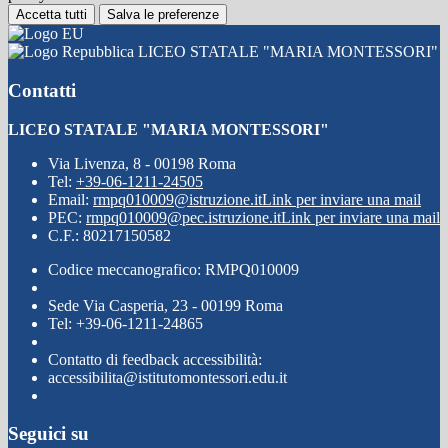
Accetta tutti
Salva le preferenze
LICEO STATALE "MARIA MONTESSORI"
Contatti
LICEO STATALE "MARIA MONTESSORI"
Via Livenza, 8 - 00198 Roma
Tel:
+39-06-1211-24505
Email:
rmpq010009@istruzione.it
Link per inviare una mail
PEC:
rmpq010009@pec.istruzione.it
Link per inviare una mail
C.F.: 80217150582
Codice meccanografico: RMPQ010009
Sede Via Casperia, 23 - 00199 Roma
Tel: +39-06-1211-24865
Contatto di feedback accessibilità:
accessibilita@istitutomontessori.edu.it
Seguici su