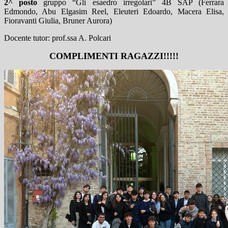
2^ posto
gruppo “Gli esaedro irregolari” 4B SAP (Ferrara
Edmondo, Abu Elgasim Reel, Eleuteri Edoardo, Macera Elisa,
Fioravanti Giulia, Bruner Aurora)
Docente tutor: prof.ssa A. Polcari
COMPLIMENTI RAGAZZI!!!!!