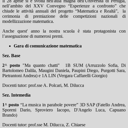
Il 28 aprile si è svolta nell'aula magna dell'Università di Perugia,
nell’ambito del XXV Convegno “Esperienze a confronto” che
chiude le attività annuali del progetto “Matematica e Realtà”,
la
cerimonia di premiazione delle competizioni nazionali di
modellizzazione matematica.
Anche quest' anno la nostra scuola è stata protagonista con
l’assegnazione di numerosi premi.
Gara di comunicazione matematica
Sez. Base
2^ posto
"Ma quanto chatti"
1B SUM (Arruzzolo Sofia, Di
Bartolomeo Dalila, Maugini Daniela, Paupini Diego, Purgotti Sara,
Pietrantoni Andrea) e 1A LIN (Vergara Caffarelli Giorgio)
Docenti tutor: prof.sse A. Polcari, M. Dilucca
Sez. Intemedia
1^ posto
“La musica in parabole povere” 3D SAP (Fatello Andrea,
Sporeni Dario, Sproviero Iacopo, D'Angelo Luca, Capuano
Brando)
Docenti tutor: prof.sse M. Dilucca, Z. Chiaese