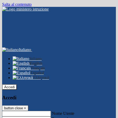
Salta al contenuto
Italiano
Italiano
English
Français
Español
Ελληνικά
Accedi
Accedi
button close
×
Nome Utente