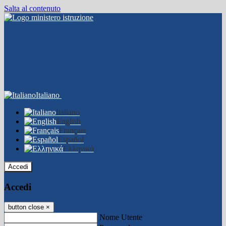
Salta al contenuto
Italiano
Italiano
English
Français
Español
Ελληνικά
Accedi
Accedi
button close
×
Nome Utente