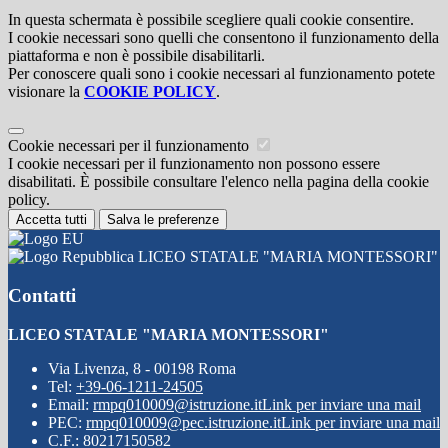
In questa schermata è possibile scegliere quali cookie consentire.
I cookie necessari sono quelli che consentono il funzionamento della
piattaforma e non è possibile disabilitarli.
Per conoscere quali sono i cookie necessari al funzionamento potete
visionare la
COOKIE POLICY
.
Cookie necessari per il funzionamento
I cookie necessari per il funzionamento non possono essere
disabilitati. È possibile consultare l'elenco nella pagina della cookie
policy.
Accetta tutti
Salva le preferenze
LICEO STATALE "MARIA MONTESSORI"
Contatti
LICEO STATALE "MARIA MONTESSORI"
Via Livenza, 8 - 00198 Roma
Tel:
+39-06-1211-24505
Email:
rmpq010009@istruzione.it
Link per inviare una mail
PEC:
rmpq010009@pec.istruzione.it
Link per inviare una mail
C.F.: 80217150582