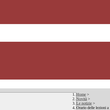
Home
>
Novità
>
Le notizie
>
Orario delle lezioni a