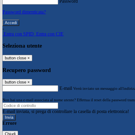
Password
Password dimenticata?
-
Entra con SPID
Entra con CIE
Seleziona utente
button close
×
Recupero password
button close
×
E-mail
Verrà inviato un messaggio all'indirizz
Non hai una e-mail associata al nome utente? Effettua il reset della password tram
E-mail inviata, si prega di controllare la casella di posta elettronica!
Errore
Chiudi