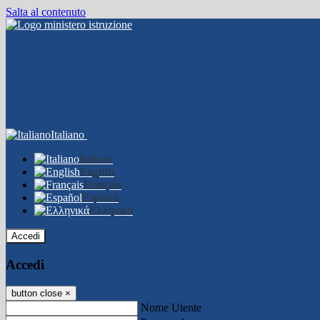
Salta al contenuto
Italiano
Italiano
English
Français
Español
Ελληνικά
Accedi
Accedi
button close
×
Nome Utente