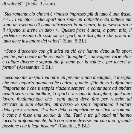
di volontà
”
(Viola, 3 asum)
“
Sicuramente ciò che mi è rimasto impresso più di tutto è una frase:
<<… i vincitori nello sport non sono un obbiettivo da battere ma
sono un esempio di come attraverso la pazienza, la perseveranza e
il rispetto si arrivi in alto>>. Questa frase è stata, a parer mio, il
perfetto riassunto di cosa sia lo sport, una disciplina che prima di
tutto deve insegnare dei valori
” (Sara, 5 BL)
“
Sono d’accordo con gli atleti su ciò che hanno detto sullo sport
perché può creare delle seconde “famiglie”, coinvolgere varie etnie
e culture diverse e soprattutto fa bene per la salute e per tenersi in
forma
” (Alessandra, 5 BL)
“
Secondo me lo sport va oltre un premio o una medaglia, ti insegna
che non importa quante volte cadrai, quante sfide dovrai affrontare
l'importante è che ti sappia rialzare sempre e continuare ad andare
avanti senza mai mollare, lo sport ti insegna la disciplina, quel duro
lavoro fondamentale che ogni atleta deve fare per riuscire ad
arrivare ai suoi obiettivi, attraverso lo sport impariamo il valore
della perseveranza, il valore della competizione positiva, insomma
è come è fosse una scuola di vita. Tutti e tre gli atleti mi hanno
toccato profondamente, tutti con storie diverse ma con una grande
passione che li lega insieme
” (Caterina, 5 BL)