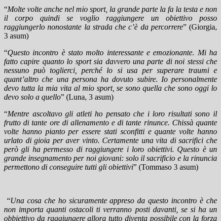
“
Molte volte anche nel mio sport, la grande parte la fa la testa e non
il corpo quindi se voglio raggiungere un obiettivo posso
raggiungerlo nonostante la strada che c’è da percorrere
” (Giorgia,
3 asum)
“
Questo incontro è stato molto interessante e emozionante. Mi ha
fatto capire quanto lo sport sia davvero una parte di noi stessi che
nessuno può toglierci, perché lo si usa per superare traumi e
quant’altro che una persona ha dovuto subire. Io personalmente
devo tutta la mia vita al mio sport, se sono quella che sono oggi lo
devo solo a quello
” (Luna, 3 asum)
“
Mentre ascoltavo gli atleti ho pensato che i loro risultati sono il
frutto di tante ore di allenamento e di tante rinunce. Chissà quante
volte hanno pianto per essere stati sconfitti e quante volte hanno
urlato di gioia per aver vinto. Certamente una vita di sacrifici che
però gli ha permesso di raggiungere i loro obiettivi. Questo è un
grande insegnamento per noi giovani: solo il sacrificio e la rinuncia
permettono di conseguire tutti gli obiettivi
” (Tommaso 3 asum)
“
Una cosa che ho sicuramente appreso da questo incontro è che
non importa quanti ostacoli ti verranno posti davanti, se si ha un
obbiettivo da raggiungere allora tutto diventa possibile con la forza