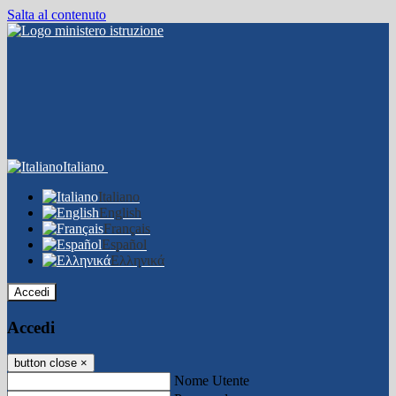
Salta al contenuto
Italiano
Italiano
English
Français
Español
Ελληνικά
Accedi
Accedi
button close
×
Nome Utente