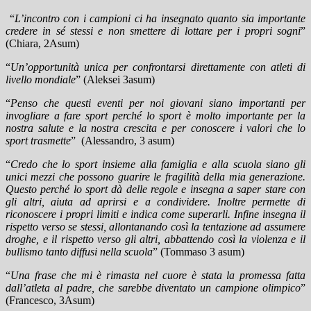
“
L’incontro con i campioni ci ha insegnato quanto sia importante
credere in sé stessi e non smettere di lottare per i propri sogni
”
(Chiara, 2Asum)
“
Un’opportunità unica per confrontarsi direttamente con atleti di
livello mondiale
” (Aleksei 3asum)
“
Penso che questi eventi per noi giovani siano importanti per
invogliare a fare sport perché lo sport è molto importante per la
nostra salute e la nostra crescita e per conoscere i valori che lo
sport trasmette
”
(Alessandro, 3 asum)
“
Credo che lo sport insieme alla famiglia e alla scuola siano gli
unici mezzi che possono guarire le fragilità della mia generazione.
Questo perché lo sport dà delle regole e insegna a saper stare con
gli altri, aiuta ad aprirsi e a condividere. Inoltre permette di
riconoscere i propri limiti e indica come superarli. Infine insegna il
rispetto verso se stessi, allontanando così la tentazione ad assumere
droghe, e il rispetto verso gli altri, abbattendo così la violenza e il
bullismo tanto diffusi nella scuola
” (Tommaso 3 asum)
“
Una frase che mi è rimasta nel cuore è stata la promessa fatta
dall’atleta al padre, che sarebbe diventato un campione olimpico
”
(Francesco, 3Asum)