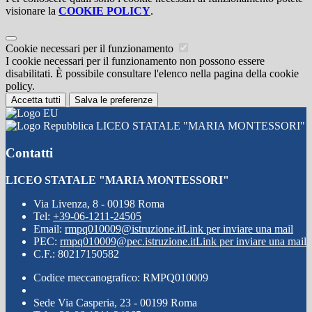
visionare la
COOKIE POLICY
.
Cookie necessari per il funzionamento
I cookie necessari per il funzionamento non possono essere
disabilitati. È possibile consultare l'elenco nella pagina della cookie
policy.
Accetta tutti
Salva le preferenze
LICEO STATALE "MARIA MONTESSORI"
Contatti
LICEO STATALE "MARIA MONTESSORI"
Via Livenza, 8 - 00198 Roma
Tel:
+39-06-1211-24505
Email:
rmpq010009@istruzione.it
Link per inviare una mail
PEC:
rmpq010009@pec.istruzione.it
Link per inviare una mail
C.F.: 80217150582
Codice meccanografico: RMPQ010009
Sede Via Casperia, 23 - 00199 Roma