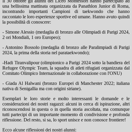
Il 30 ottobre gli alunni del Liceo Montessori hanno partecipato ad
una bellissima mattinata organizzata da Panathlon Junior di Roma,
incontrando importanti Campioni di taekwondo che hanno
raccontato le loro esperienze sportive ed umane. Hanno avuto quindi
la possibilità di conoscere:
- Simone Alessio (medaglia di bronzo alle Olimpiadi di Parigi 2024,
2 ori Mondiali, 1 oro Europeo);
- Antonino Bossolo (medaglia di bronzo alle Paralimpiadi di Parigi
2024, la prima della storia nel parataekwondo);
-Hadi Tiranvalipour (olimpionico a Parigi 2024 sotto la bandiera del
Refugee Olympic Team, la squadra di atleti rifugiati organizzata dal
Comitato Olimpico Internazionale in collaborazione con l'ONU)
- Giada Al Halwani (bronzo Europei di Manchester 2022; italiana
nativa di Senigallia ma con origini siriane).
Esemplari le loro storie e molto interessanti le domande e le
considerazioni dei nostri ragazzi: alcuni in cerca di ispirazione, altri
riconoscendosi in questa o in quella storia ascoltata, ma comunque
tutti partecipi di un importante momento di condivisione e profonda
riflessione. Del resto, si sa, lo sport unisce e non conosce frontiere!
Ecco alcune riflessioni dei nostri alunni: