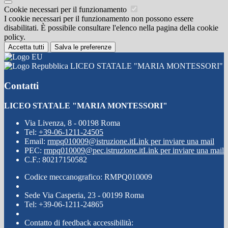
Cookie necessari per il funzionamento
I cookie necessari per il funzionamento non possono essere
disabilitati. È possibile consultare l'elenco nella pagina della cookie
policy.
Accetta tutti
Salva le preferenze
LICEO STATALE "MARIA MONTESSORI"
Contatti
LICEO STATALE "MARIA MONTESSORI"
Via Livenza, 8 - 00198 Roma
Tel:
+39-06-1211-24505
Email:
rmpq010009@istruzione.it
Link per inviare una mail
PEC:
rmpq010009@pec.istruzione.it
Link per inviare una mail
C.F.: 80217150582
Codice meccanografico: RMPQ010009
Sede Via Casperia, 23 - 00199 Roma
Tel: +39-06-1211-24865
Contatto di feedback accessibilità: