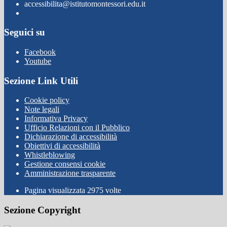
accessibilita@istitutomontessori.edu.it
Seguici su
Facebook
Youtube
Sezione Link Utili
Cookie policy
Note legali
Informativa Privacy
Ufficio Relazioni con il Pubblico
Dichiarazione di accessibilità
Obiettivi di accessibilità
Whistleblowing
Gestione consensi cookie
Amministrazione trasparente
Pagina visualizzata
2975
volte
Sezione Copyright