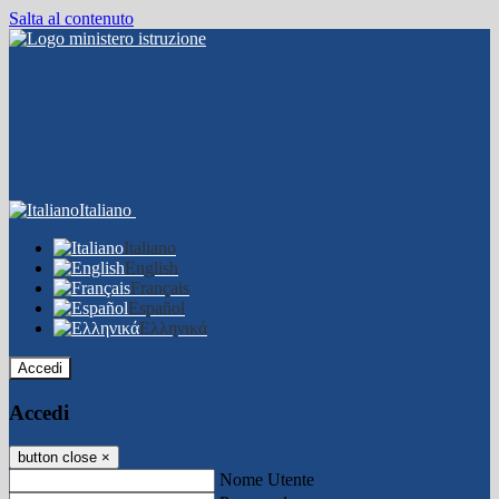
Salta al contenuto
Italiano
Italiano
English
Français
Español
Ελληνικά
Accedi
Accedi
button close
×
Nome Utente