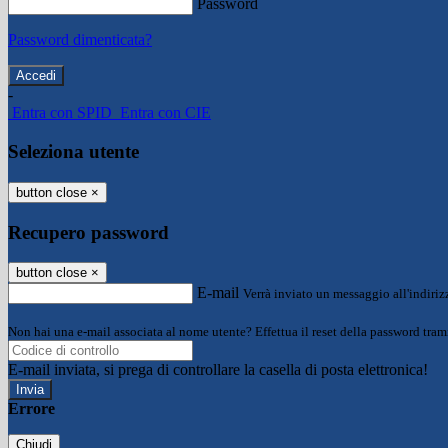
Password
Password dimenticata?
-
Entra con SPID
Entra con CIE
Seleziona utente
button close
×
Recupero password
button close
×
E-mail
Verrà inviato un messaggio all'indirizz
Non hai una e-mail associata al nome utente? Effettua il reset della password tram
E-mail inviata, si prega di controllare la casella di posta elettronica!
Errore
Chiudi