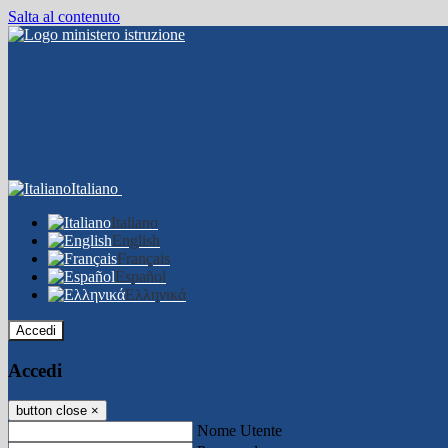
Salta al contenuto
Italiano
Italiano
English
Français
Español
Ελληνικά
Accedi
Accedi
button close
×
Nome Utente