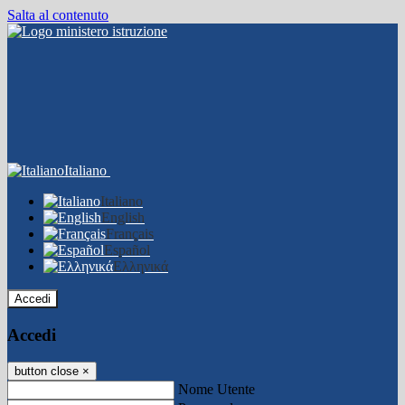
Salta al contenuto
Italiano
Italiano
English
Français
Español
Ελληνικά
Accedi
Accedi
button close
×
Nome Utente