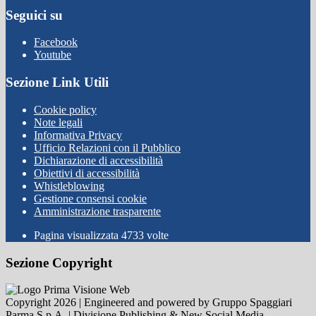
Seguici su
Facebook
Youtube
Sezione Link Utili
Cookie policy
Note legali
Informativa Privacy
Ufficio Relazioni con il Pubblico
Dichiarazione di accessibilità
Obiettivi di accessibilità
Whistleblowing
Gestione consensi cookie
Amministrazione trasparente
Pagina visualizzata
4733
volte
Sezione Copyright
Copyright 2026 | Engineered and powered by Gruppo Spaggiari
Parma S.p.A. | Divisione Publishing & New Social Media