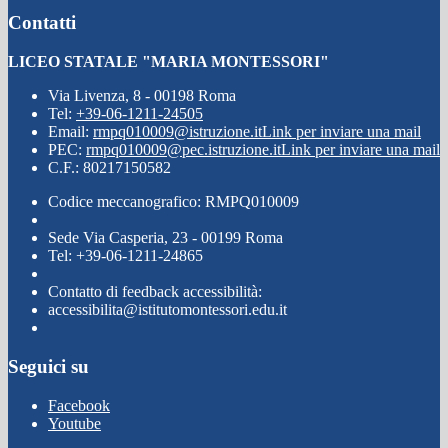
Contatti
LICEO STATALE "MARIA MONTESSORI"
Via Livenza, 8 - 00198 Roma
Tel:
+39-06-1211-24505
Email:
rmpq010009@istruzione.it
Link per inviare una mail
PEC:
rmpq010009@pec.istruzione.it
Link per inviare una mail
C.F.: 80217150582
Codice meccanografico: RMPQ010009
Sede Via Casperia, 23 - 00199 Roma
Tel: +39-06-1211-24865
Contatto di feedback accessibilità:
accessibilita@istitutomontessori.edu.it
Seguici su
Facebook
Youtube