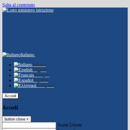
Salta al contenuto
Italiano
Italiano
English
Français
Español
Ελληνικά
Accedi
Accedi
button close
×
Nome Utente