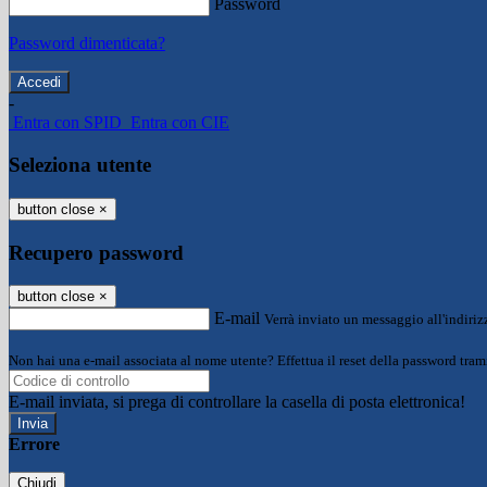
Password
Password dimenticata?
-
Entra con SPID
Entra con CIE
Seleziona utente
button close
×
Recupero password
button close
×
E-mail
Verrà inviato un messaggio all'indirizz
Non hai una e-mail associata al nome utente? Effettua il reset della password tram
E-mail inviata, si prega di controllare la casella di posta elettronica!
Errore
Chiudi