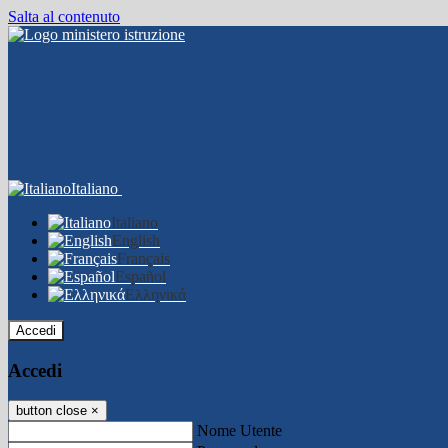
Salta al contenuto
Italiano
Italiano
English
Français
Español
Ελληνικά
Accedi
Accedi
button close
×
Nome Utente