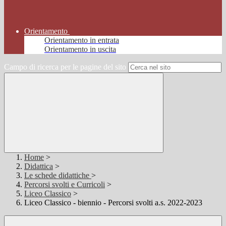
Orientamento
Orientamento in entrata
Orientamento in uscita
Campo di ricerca per le pagine del sito
Home
>
Didattica
>
Le schede didattiche
>
Percorsi svolti e Curricoli
>
Liceo Classico
>
Liceo Classico - biennio - Percorsi svolti a.s. 2022-2023