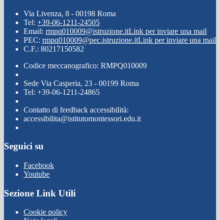
Via Livenza, 8 - 00198 Roma
Tel:
+39-06-1211-24505
Email:
rmpq010009@istruzione.it
Link per inviare una mail
PEC:
rmpq010009@pec.istruzione.it
Link per inviare una mail
C.F.: 80217150582
Codice meccanografico: RMPQ010009
Sede Via Casperia, 23 - 00199 Roma
Tel: +39-06-1211-24865
Contatto di feedback accessibilità:
accessibilita@istitutomontessori.edu.it
Seguici su
Facebook
Youtube
Sezione Link Utili
Cookie policy