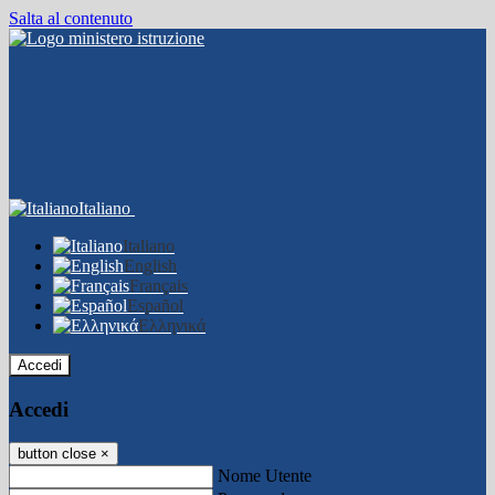
Salta al contenuto
Italiano
Italiano
English
Français
Español
Ελληνικά
Accedi
Accedi
button close
×
Nome Utente