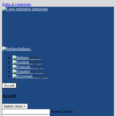
Salta al contenuto
Italiano
Italiano
English
Français
Español
Ελληνικά
Accedi
Accedi
button close
×
Nome Utente