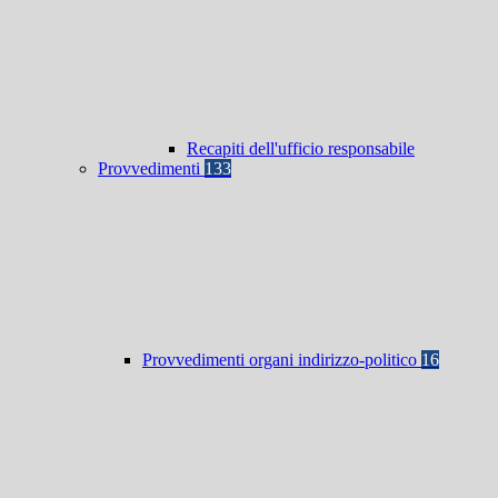
Recapiti dell'ufficio responsabile
Provvedimenti
133
Provvedimenti organi indirizzo-politico
16