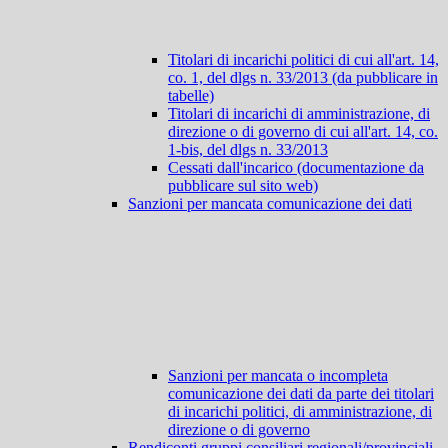
Titolari di incarichi politici di cui all'art. 14,
co. 1, del dlgs n. 33/2013 (da pubblicare in
tabelle)
Titolari di incarichi di amministrazione, di
direzione o di governo di cui all'art. 14, co.
1-bis, del dlgs n. 33/2013
Cessati dall'incarico (documentazione da
pubblicare sul sito web)
Sanzioni per mancata comunicazione dei dati
Sanzioni per mancata o incompleta
comunicazione dei dati da parte dei titolari
di incarichi politici, di amministrazione, di
direzione o di governo
Rendiconti gruppi consiliari regionali/provinciali