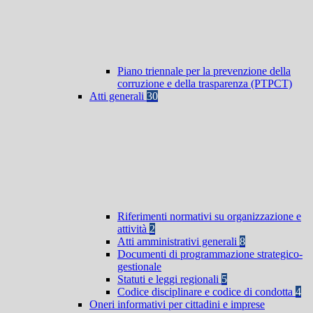
Piano triennale per la prevenzione della
corruzione e della trasparenza (PTPCT)
Atti generali
30
Riferimenti normativi su organizzazione e
attività
2
Atti amministrativi generali
8
Documenti di programmazione strategico-
gestionale
Statuti e leggi regionali
5
Codice disciplinare e codice di condotta
4
Oneri informativi per cittadini e imprese