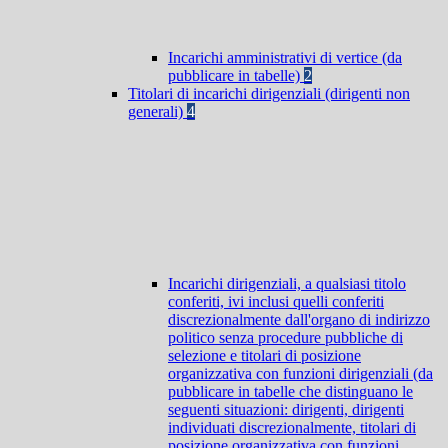
Incarichi amministrativi di vertice (da
pubblicare in tabelle)
2
Titolari di incarichi dirigenziali (dirigenti non
generali)
4
Incarichi dirigenziali, a qualsiasi titolo
conferiti, ivi inclusi quelli conferiti
discrezionalmente dall'organo di indirizzo
politico senza procedure pubbliche di
selezione e titolari di posizione
organizzativa con funzioni dirigenziali (da
pubblicare in tabelle che distinguano le
seguenti situazioni: dirigenti, dirigenti
individuati discrezionalmente, titolari di
posizione organizzativa con funzioni