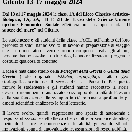
Cilento 13-17 maggio 2024
Dal
13 al 17 maggio 2024
le classi
1A del Liceo Classico artistico-
filologico, 1A, 2A, 1B E
2B del Liceo delle Scienze Umane
opzione Economico Sociale
effettueranno il campo scuola
"Il
sapere del mare"
nel Cilento.
Le studentesse e gli studenti della classe 1ACL, nell'ambito del loro
percorso di studi, hanno svolto un lavoro di preparazione al viaggio
che si è dimostrato un vero e proprio compito di realtà; gli alunni,
pertanto, hanno assolto a un incarico, hanno realizzato un progetto e
costruito qualcosa di concreto.
L'idea è nata dallo studio della
Periegesi della Grecia
o
Guida della
Grecia
(titolo originale:
Ἑλλάδος περιήγησις
),
trattato
geo-
storiografico scritto nel
II secolo d.C.
da
Pausania. Per questo
motivo le studentesse e gli studenti hanno raccontato la storia,
descritto monumenti e analizzato lo sviluppo della città di Paestum
dalla sua fondazione allo sviluppo in età romana; approfondito gli
aspetti scientifici; analizzato le fonti letterarie.
Il lavoro svolto, quindi, rappresenta uno spazio di autonomia e
responsabilizzazione dell’allievo che va oltre la semplice didattica,
mettendo in luce le conoscenze e le abilità; generando stimoli,
motivazioni, spunti di autovalutazione, assunzioni di responsabilità.