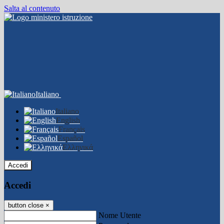
Salta al contenuto
Italiano
Italiano
English
Français
Español
Ελληνικά
Accedi
Accedi
button close
×
Nome Utente