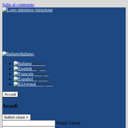
Salta al contenuto
Italiano
Italiano
English
Français
Español
Ελληνικά
Accedi
Accedi
button close
×
Nome Utente