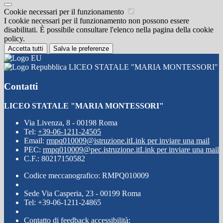
Cookie necessari per il funzionamento
I cookie necessari per il funzionamento non possono essere
disabilitati. È possibile consultare l'elenco nella pagina della cookie
policy.
Accetta tutti
Salva le preferenze
LICEO STATALE "MARIA MONTESSORI"
Contatti
LICEO STATALE "MARIA MONTESSORI"
Via Livenza, 8 - 00198 Roma
Tel:
+39-06-1211-24505
Email:
rmpq010009@istruzione.it
Link per inviare una mail
PEC:
rmpq010009@pec.istruzione.it
Link per inviare una mail
C.F.: 80217150582
Codice meccanografico: RMPQ010009
Sede Via Casperia, 23 - 00199 Roma
Tel: +39-06-1211-24865
Contatto di feedback accessibilità: