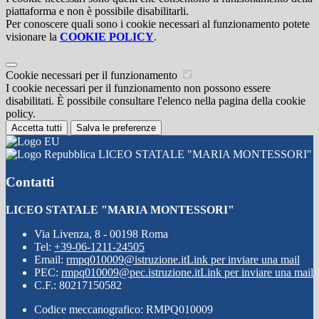
piattaforma e non è possibile disabilitarli.
Per conoscere quali sono i cookie necessari al funzionamento potete
visionare la
COOKIE POLICY
.
Cookie necessari per il funzionamento
I cookie necessari per il funzionamento non possono essere
disabilitati. È possibile consultare l'elenco nella pagina della cookie
policy.
Accetta tutti
Salva le preferenze
LICEO STATALE "MARIA MONTESSORI"
Contatti
LICEO STATALE "MARIA MONTESSORI"
Via Livenza, 8 - 00198 Roma
Tel:
+39-06-1211-24505
Email:
rmpq010009@istruzione.it
Link per inviare una mail
PEC:
rmpq010009@pec.istruzione.it
Link per inviare una mail
C.F.: 80217150582
Codice meccanografico: RMPQ010009