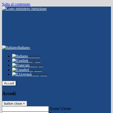
Salta al contenuto
Italiano
Italiano
English
Français
Español
Ελληνικά
Accedi
Accedi
button close
×
Nome Utente