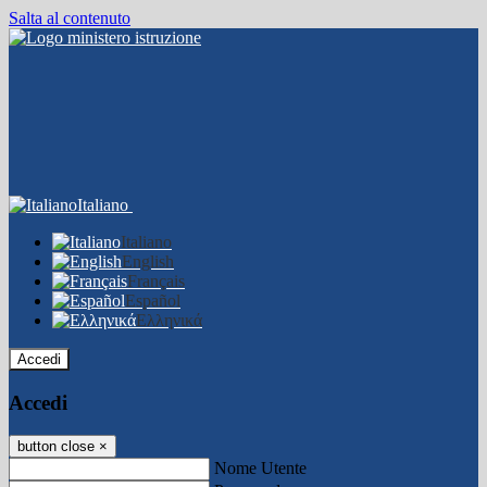
Salta al contenuto
Italiano
Italiano
English
Français
Español
Ελληνικά
Accedi
Accedi
button close
×
Nome Utente