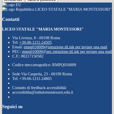
LICEO STATALE "MARIA MONTESSORI"
Contatti
LICEO STATALE "MARIA MONTESSORI"
Via Livenza, 8 - 00198 Roma
Tel:
+39-06-1211-24505
Email:
rmpq010009@istruzione.it
Link per inviare una mail
PEC:
rmpq010009@pec.istruzione.it
Link per inviare una mail
C.F.: 80217150582
Codice meccanografico: RMPQ010009
Sede Via Casperia, 23 - 00199 Roma
Tel: +39-06-1211-24865
Contatto di feedback accessibilità:
accessibilita@istitutomontessori.edu.it
Seguici su