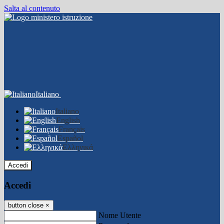
Salta al contenuto
Italiano
Italiano
English
Français
Español
Ελληνικά
Accedi
Accedi
button close
×
Nome Utente