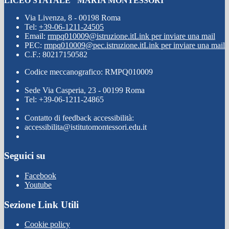
LICEO STATALE "MARIA MONTESSORI"
Via Livenza, 8 - 00198 Roma
Tel:
+39-06-1211-24505
Email:
rmpq010009@istruzione.it
Link per inviare una mail
PEC:
rmpq010009@pec.istruzione.it
Link per inviare una mail
C.F.: 80217150582
Codice meccanografico: RMPQ010009
Sede Via Casperia, 23 - 00199 Roma
Tel: +39-06-1211-24865
Contatto di feedback accessibilità:
accessibilita@istitutomontessori.edu.it
Seguici su
Facebook
Youtube
Sezione Link Utili
Cookie policy