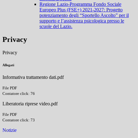
Regione Lazio-Programma Fondo Sociale
Europeo Plus (FSE+) 2021-2027: Progetto
potenziamento degli “Sportello Ascolto” per il
supporto e l’assistenza psicologica presso le
scuole del Lazio.
Privacy
Privacy
Allegati
Informativa trattamento dati.pdf
File PDF
Contatore click: 76
Liberatoria riprese video.pdf
File PDF
Contatore click: 73
Notizie