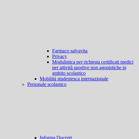
Farmaco salvavita
Privacy
Modulistica per richiesta certificati medici
per attività sportive non agonistiche in
ambito scolastico
Mobilità studentesca internazionale
Personale scolastico
Informa Docenti