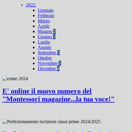
2022
Gennaio
Febbraio
Marzo
Aprile
Maggio
2
Giugno
1
Luglio
Agosto
Settembre
3
Ottobre
Novembre
1
Dicembre
4
E' online il nuovo numero del
"Montessori magazine...la tua voce!"