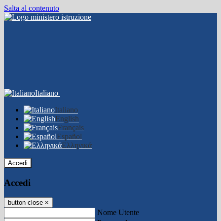
Salta al contenuto
Italiano
Italiano
English
Français
Español
Ελληνικά
Accedi
Accedi
button close
×
Nome Utente