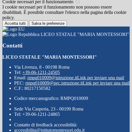
Cookie necessari per il funzionamento
I cookie necessari per il funzionamento non possono essere
disabilitati. È possibile consultare l'elenco nella pagina della cookie
policy.
Accetta tutti
Salva le preferenze
LICEO STATALE "MARIA MONTESSORI"
Contatti
LICEO STATALE "MARIA MONTESSORI"
Via Livenza, 8 - 00198 Roma
Tel:
+39-06-1211-24505
Email:
rmpq010009@istruzione.it
Link per inviare una mail
PEC:
rmpq010009@pec.istruzione.it
Link per inviare una mail
C.F.: 80217150582
Codice meccanografico: RMPQ010009
Sede Via Casperia, 23 - 00199 Roma
Tel: +39-06-1211-24865
Contatto di feedback accessibilità:
accessibilita@istitutomontessori.edu.it