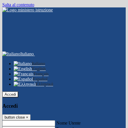
Salta al contenuto
Italiano
Italiano
English
Français
Español
Ελληνικά
Accedi
Accedi
button close
×
Nome Utente