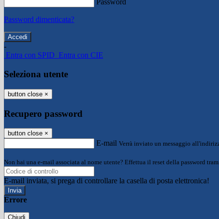
Password
Password dimenticata?
-
Entra con SPID
Entra con CIE
Seleziona utente
button close
×
Recupero password
button close
×
E-mail
Verrà inviato un messaggio all'indirizz
Non hai una e-mail associata al nome utente? Effettua il reset della password tram
E-mail inviata, si prega di controllare la casella di posta elettronica!
Errore
Chiudi