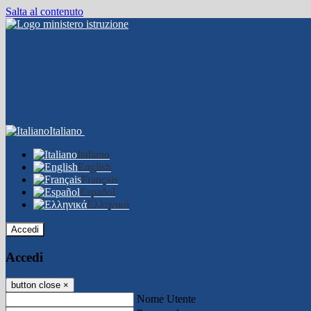
Salta al contenuto
Italiano
Italiano
English
Français
Español
Ελληνικά
Accedi
Accedi
button close
×
Nome Utente