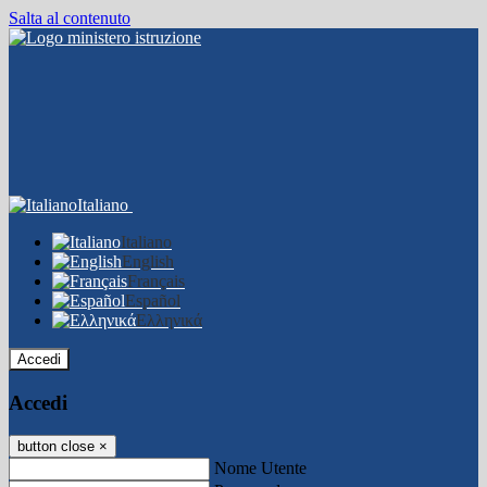
Salta al contenuto
Italiano
Italiano
English
Français
Español
Ελληνικά
Accedi
Accedi
button close
×
Nome Utente