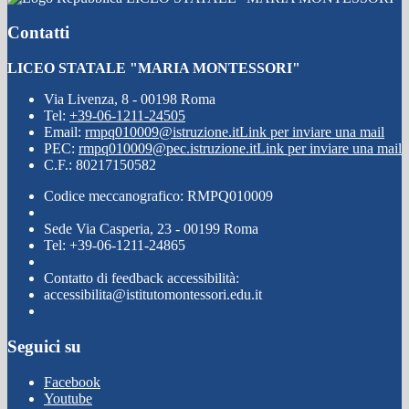
Contatti
LICEO STATALE "MARIA MONTESSORI"
Via Livenza, 8 - 00198 Roma
Tel:
+39-06-1211-24505
Email:
rmpq010009@istruzione.it
Link per inviare una mail
PEC:
rmpq010009@pec.istruzione.it
Link per inviare una mail
C.F.: 80217150582
Codice meccanografico: RMPQ010009
Sede Via Casperia, 23 - 00199 Roma
Tel: +39-06-1211-24865
Contatto di feedback accessibilità:
accessibilita@istitutomontessori.edu.it
Seguici su
Facebook
Youtube