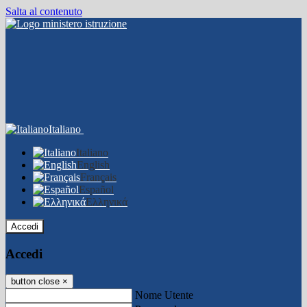
Salta al contenuto
Italiano
Italiano
English
Français
Español
Ελληνικά
Accedi
Accedi
button close
×
Nome Utente