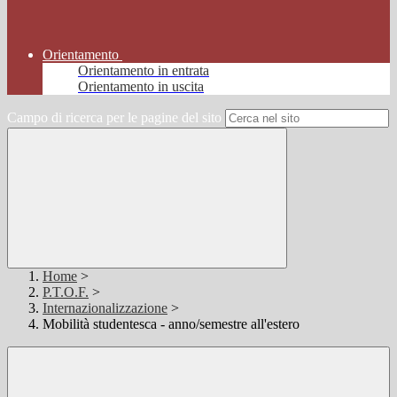
Orientamento
Orientamento in entrata
Orientamento in uscita
Campo di ricerca per le pagine del sito
Home
>
P.T.O.F.
>
Internazionalizzazione
>
Mobilità studentesca - anno/semestre all'estero