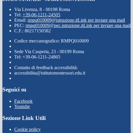
Via Livenza, 8 - 00198 Roma
Tel:
+39-06-1211-24505
Email:
rmpq010009@istruzione.it
Link per inviare una mail
PEC:
rmpq010009@pec.istruzione.it
Link per inviare una mail
C.F.: 80217150582
Codice meccanografico: RMPQ010009
Sede Via Casperia, 23 - 00199 Roma
Tel: +39-06-1211-24865
Contatto di feedback accessibilità:
accessibilita@istitutomontessori.edu.it
Seguici su
Facebook
Youtube
Sezione Link Utili
Cookie policy