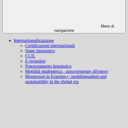
Menu di
navigazione
Internazionalizzazione
Certificazioni internazionali
Stage linguistico
CLIL
E-twinning
Potenziamento linguistico
Mobilità studentesca - anno/semestre all'estero
Montessori in Erasmus+: multilingualism and
sustainability in the digital era