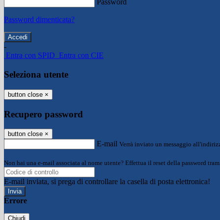
Password
Password dimenticata?
-
Entra con SPID
Entra con CIE
Seleziona utente
button close
×
Recupero password
button close
×
E-mail
Verrà inviato un messaggio all'indirizz
Non hai una e-mail associata al nome utente? Effettua il reset della password tram
E-mail inviata, si prega di controllare la casella di posta elettronica!
Errore
Chiudi