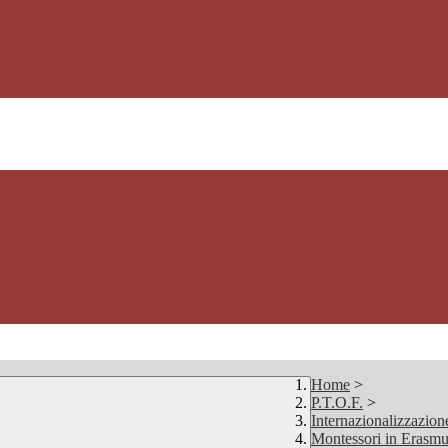
Home
>
P.T.O.F.
>
Internazionalizzazion
Montessori in Erasmus+