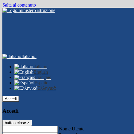
Salta al contenuto
Italiano
Italiano
English
Français
Español
Ελληνικά
Accedi
Accedi
button close
×
Nome Utente