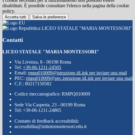
I cookie necessari per il funzionamento non possono essere
disabilitati. È possibile consultare l'elenco nella pagina della cookie
policy.
Accetta tutti
Salva le preferenze
LICEO STATALE "MARIA MONTESSORI"
Contatti
LICEO STATALE "MARIA MONTESSORI"
Via Livenza, 8 - 00198 Roma
Tel:
+39-06-1211-24505
Email:
rmpq010009@istruzione.it
Link per inviare una mail
PEC:
rmpq010009@pec.istruzione.it
Link per inviare una mail
C.F.: 80217150582
Codice meccanografico: RMPQ010009
Sede Via Casperia, 23 - 00199 Roma
Tel: +39-06-1211-24865
Contatto di feedback accessibilità:
accessibilita@istitutomontessori.edu.it