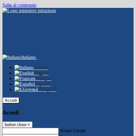
Salta al contenuto
Italiano
Italiano
English
Français
Español
Ελληνικά
Accedi
Accedi
button close
×
Nome Utente