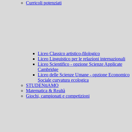
Curricoli potenziati
Liceo Classico artistico-filologico
Liceo Linguistico per le relazioni internazionali
Liceo Scientifico - opzione Scienze Applicate
Cambridge
Liceo delle Scienze Umane - opzione Economico
Sociale curvatura ecologica
STUDENtiAMO
Matematica & Realtà
Giochi, campionati e competizioni