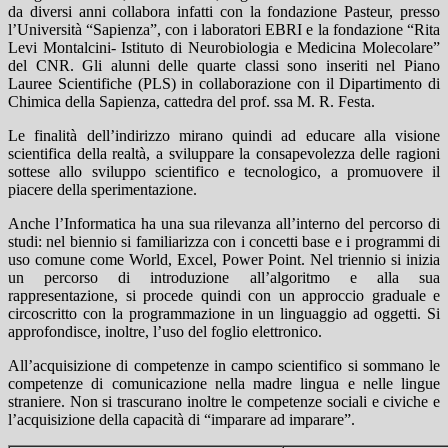
da diversi anni collabora infatti con la fondazione Pasteur, presso
l’Università “Sapienza”, con i laboratori EBRI e la fondazione “Rita
Levi Montalcini- Istituto di Neurobiologia e Medicina Molecolare”
del CNR. Gli alunni delle quarte classi sono inseriti nel Piano
Lauree Scientifiche (PLS) in collaborazione con il Dipartimento di
Chimica della Sapienza, cattedra del prof. ssa M. R. Festa.
Le finalità dell’indirizzo mirano quindi ad educare alla visione
scientifica della realtà, a sviluppare la consapevolezza delle ragioni
sottese allo sviluppo scientifico e tecnologico, a promuovere il
piacere della sperimentazione.
Anche l’Informatica ha una sua rilevanza all’interno del percorso di
studi: nel biennio si familiarizza con i concetti base e i programmi di
uso comune come World, Excel, Power Point. Nel triennio si inizia
un percorso di introduzione all’algoritmo e alla sua
rappresentazione, si procede quindi con un approccio graduale e
circoscritto con la programmazione in un linguaggio ad oggetti. Si
approfondisce, inoltre, l’uso del foglio elettronico.
All’acquisizione di competenze in campo scientifico si sommano le
competenze di comunicazione nella madre lingua e nelle lingue
straniere. Non si trascurano inoltre le competenze sociali e civiche e
l’acquisizione della capacità di “imparare ad imparare”.