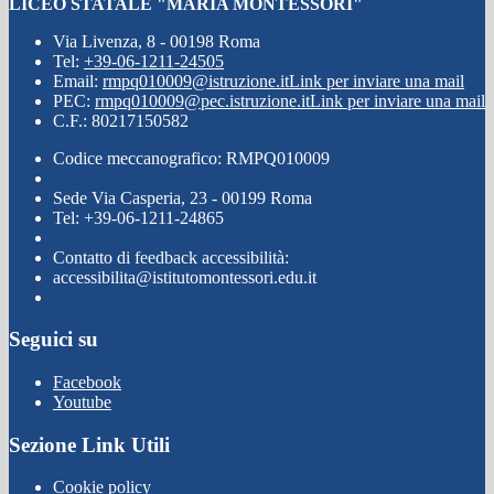
LICEO STATALE "MARIA MONTESSORI"
Via Livenza, 8 - 00198 Roma
Tel:
+39-06-1211-24505
Email:
rmpq010009@istruzione.it
Link per inviare una mail
PEC:
rmpq010009@pec.istruzione.it
Link per inviare una mail
C.F.: 80217150582
Codice meccanografico: RMPQ010009
Sede Via Casperia, 23 - 00199 Roma
Tel: +39-06-1211-24865
Contatto di feedback accessibilità:
accessibilita@istitutomontessori.edu.it
Seguici su
Facebook
Youtube
Sezione Link Utili
Cookie policy