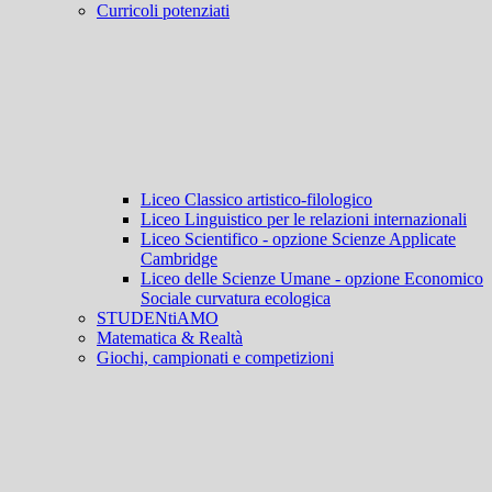
Curricoli potenziati
Liceo Classico artistico-filologico
Liceo Linguistico per le relazioni internazionali
Liceo Scientifico - opzione Scienze Applicate
Cambridge
Liceo delle Scienze Umane - opzione Economico
Sociale curvatura ecologica
STUDENtiAMO
Matematica & Realtà
Giochi, campionati e competizioni