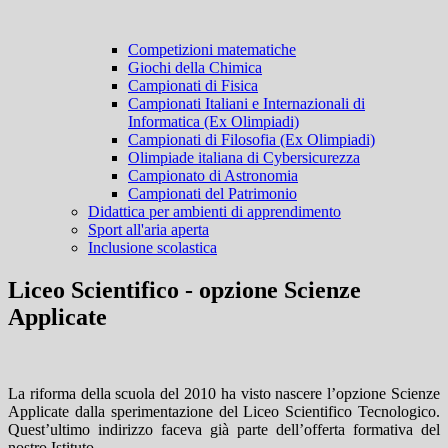
Competizioni matematiche
Giochi della Chimica
Campionati di Fisica
Campionati Italiani e Internazionali di
Informatica (Ex Olimpiadi)
Campionati di Filosofia (Ex Olimpiadi)
Olimpiade italiana di Cybersicurezza
Campionato di Astronomia
Campionati del Patrimonio
Didattica per ambienti di apprendimento
Sport all'aria aperta
Inclusione scolastica
Liceo Scientifico - opzione Scienze
Applicate
La riforma della scuola del 2010 ha visto nascere l’opzione Scienze
Applicate dalla sperimentazione del Liceo Scientifico Tecnologico.
Quest’ultimo indirizzo faceva già parte dell’offerta formativa del
nostro Istituto.