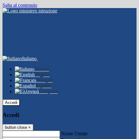
Salta al contenuto
Italiano
Italiano
English
Français
Español
Ελληνικά
Accedi
Accedi
button close
×
Nome Utente